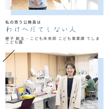
私の思う公務員は
わけへだてしない人
蛯子 剛太 - こども未来部 こども事業課 てしま
こども園