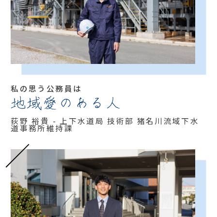
私の思う公務員は
地域愛のある人
荻野 裕貴 - 上下水道局 技術部 猪名川流域下水
道事務所維持課